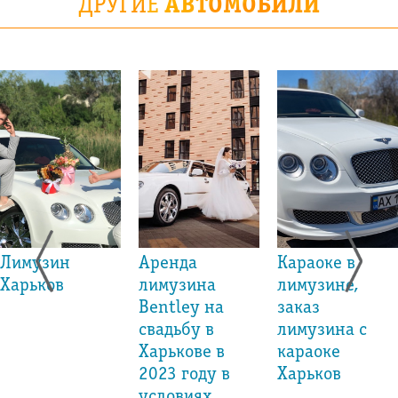
ДРУГИЕ
АВТОМОБИЛИ
Лимузин
Аренда
Караоке в
Харьков
лимузина
лимузине,
Bentley на
заказ
свадьбу в
лимузина с
Харькове в
караоке
2023 году в
Харьков
условиях