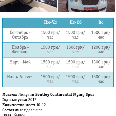
Пн-Чт
Пт-Сб
Вс
Сентябрь -
1500 грн/
1500 грн/
1500 грн/
Октябрь
час
час
час
Ноябрь -
1500 грн/
1500грн/
1200 грн/
Февраль
час
час
час
Март - Май
1500 грн/
1500 грн/
1300 грн/
час
час
час
Июнь-Август
1500 грн/
1500 грн/
1500 грн/
час
час
час
Модель:
Лимузин
Bentley Continental Flying Spur
Год выпуска:
2017
Количество мест:
10-12
Состояние
: идеальное
Цвет
: белый