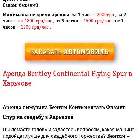
Салон
: бежевый
Минимальное время аренды
:
за 1 час
а
– 2000грн ,
за 2
часа
– по 1800 грн/час ,
от 3 часов
– 1500 грн/час .
от 7
часов
– 1200 грн/час .
Аренда Bentley Continental Flying Spur в
Харькове
Аренда лимузина Бентли Континенталь Флаинг
Спур на свадьбу в Харькове
Вы ломаете голову и задаётесь вопросом, какая машина
подойдет лучше для свадебного торжества?
Бентли –