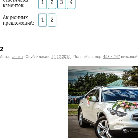
Счастливых
1
2
3
4
клиентов:
Акционных
1
2
предложений:
2
Автор:
admin
|
Опубликовано
24.12.2015
|
Полный размер:
458 × 247
пикселей