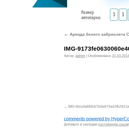
Размер
1
1
автопарка:
←
Аренда белого кабриолета 
IMG-9173fe0630060e4
Автор:
admin
|
Опубликовано
31.03.201
IMG-6bcefa889cb7b9a974a42fb2921
comments powered by HyperC
Добавьте в закладки
постоянную ссылк