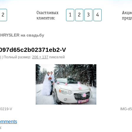
Счастливых
Акци
2
1
2
3
4
клиентов:
пред
CHRYSLER на свадьбу
097d65c2b02371eb2-V
8
|
Полный размер:
206 × 137
пикселей
e0219-V
IMG-d5
omments
у
.