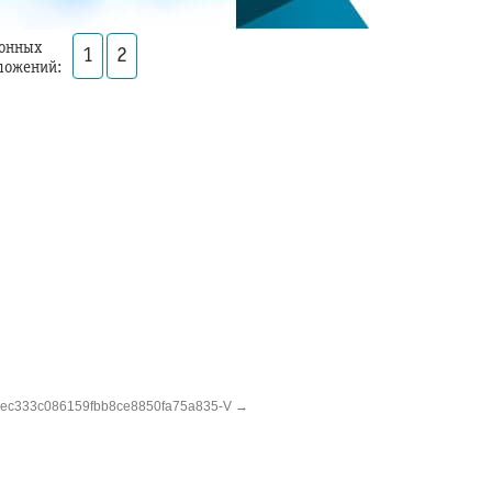
онных
1
2
ложений:
ec333c086159fbb8ce8850fa75a835-V