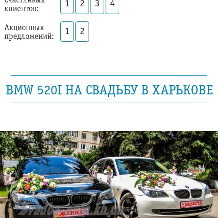
Счастливых
1
2
3
4
клиентов:
Акционных
1
2
предложений:
BMW 520I НА СВАДЬБУ В ХАРЬКОВЕ