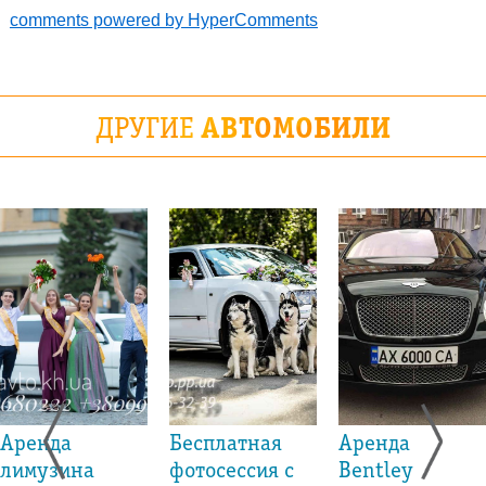
comments powered by HyperComments
ДРУГИЕ
АВТОМОБИЛИ
Аренда
Бесплатная
Аренда
лимузина
фотосессия с
Bentley