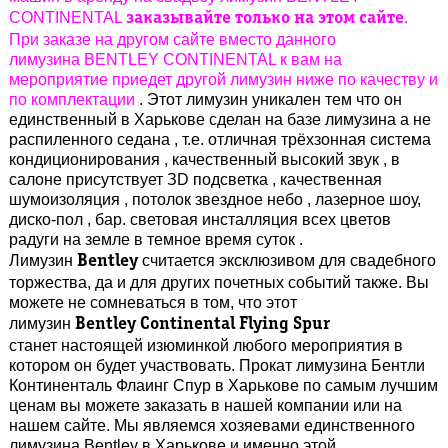
CONTINENTAL
.
заказывайте только на этом сайте
При заказе на другом сайте вместо данного
лимузина BENTLEY CONTINENTAL к вам на
мероприятие приедет другой лимузин ниже по качеству и
по комплектации
.
Этот лимузин уникален тем что он
единственный в Харькове сделан на базе лимузина а не
распиленного седана , т.е. отличная трёхзонная система
кондиционирования , качественный высокий звук , в
салоне присутствует ЗD подсветка , качественная
шумоизоляция , потолок звездное небо , лазерное шоу,
диско-пол , бар. световая инсталляция всех цветов
радуги на земле в темное время суток .
Лимузин
считается эксклюзивом для свадебного
Bentley
торжества, да и для других почетных событий также. Вы
можете не сомневаться в том, что этот
лимузин
Bentley
Continental Flying Spur
станет настоящей изюминкой любого мероприятия в
котором он будет участвовать. Прокат лимузина Бентли
Континенталь Флаинг Спур в Харькове по самым лучшим
ценам вы можете заказать в нашей компании или на
нашем сайте. Мы являемся хозяевами единственного
лимузина Bentley в Харькове и именно этой