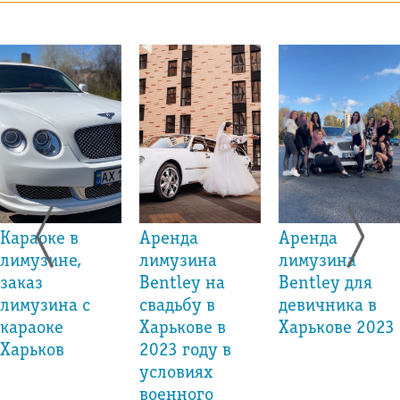
Караоке в
Аренда
Аренда
лимузине,
лимузина
лимузина
заказ
Bentley на
Bentley для
лимузина с
свадьбу в
девичника в
караоке
Харькове в
Харькове 2023
Харьков
2023 году в
условиях
военного