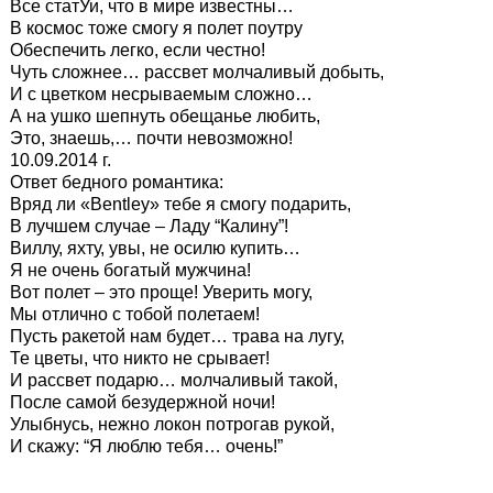
Все статУи, что в мире известны…
В космос тоже смогу я полет поутру
Обеспечить легко, если честно!
Чуть сложнее… рассвет молчаливый добыть,
И с цветком несрываемым сложно…
А на ушко шепнуть обещанье любить,
Это, знаешь,… почти невозможно!
10.09.2014 г.
Ответ бедного романтика:
Вряд ли «Bentley» тебе я смогу подарить,
В лучшем случае – Ладу “Калину”!
Виллу, яхту, увы, не осилю купить…
Я не очень богатый мужчина!
Вот полет – это проще! Уверить могу,
Мы отлично с тобой полетаем!
Пусть ракетой нам будет… трава на лугу,
Те цветы, что никто не срывает!
И рассвет подарю… молчаливый такой,
После самой безудержной ночи!
Улыбнусь, нежно локон потрогав рукой,
И скажу: “Я люблю тебя… очень!”