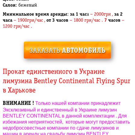
Салон
: бежевый
Минимальное время аренды
:
за 1 час
а
– 2000грн ,
за 2
часа
– 1900грн/час ,
от 3 часов
– 1800 грн/час .
7
часов
–
1200 грн/час .
Прокат единственного в Украине
лимузина Bentley Continental Flying Spur
в Харькове
Только нашей компании принадлежит
ВНИМАНИЕ !
Эксклюзивный и единственный в Украине лимузин
BENTLEY CONTINENTAL в данной комплектации . Для
избежания неприятностей, которые могут предоставить
недобросовестные компании по сдаче лимузинов и
машин в аренду на свадьбу лимузин BENTLEY