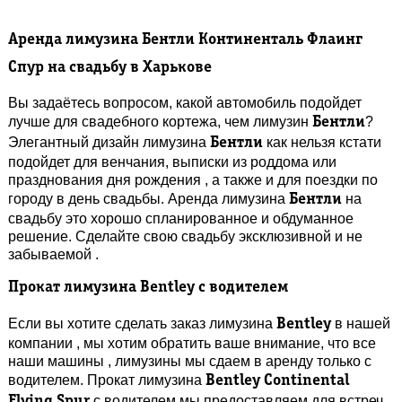
Аренда лимузина Бентли Континенталь Флаинг
Спур на свадьбу в Харькове
Вы задаётесь вопросом, какой автомобиль подойдет
лучше для свадебного кортежа, чем лимузин
?
Бентли
Элегантный дизайн лимузина
как нельзя кстати
Бентли
подойдет для венчания, выписки из роддома или
празднования дня рождения , а также и для поездки по
городу в день свадьбы. Аренда лимузина
на
Бентли
свадьбу это хорошо спланированное и обдуманное
решение. Сделайте свою свадьбу эксклюзивной и не
забываемой .
Прокат лимузина
Bentley
с водителем
Если вы хотите сделать заказ лимузина
в нашей
Bentley
компании , мы хотим обратить ваше внимание, что все
наши машины , лимузины мы сдаем в аренду только с
водителем. Прокат лимузина
Bentley Continental
с водителем мы предоставляем для встреч
Flying Spur