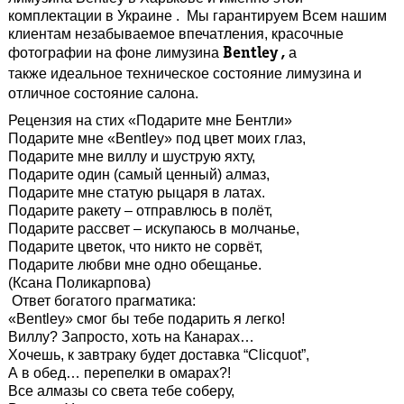
комплектации в Украине . Мы гарантируем Всем нашим
клиентам незабываемое впечатления, красочные
фотографии на фоне лимузина
а
Bentley ,
также
идеальное техническое состояние лимузина и
отличное состояние салона.
Рецензия на стих «Подарите мне Бентли»
Подарите мне «Bentley» под цвет моих глаз,
Подарите мне виллу и шуструю яхту,
Подарите один (самый ценный) алмаз,
Подарите мне статую рыцаря в латах.
Подарите ракету – отправлюсь в полёт,
Подарите рассвет – искупаюсь в молчанье,
Подарите цветок, что никто не сорвёт,
Подарите любви мне одно обещанье.
(Ксана Поликарпова)
Ответ богатого прагматика:
«Bentley» смог бы тебе подарить я легко!
Виллу? Запросто, хоть на Канарах…
Хочешь, к завтраку будет доставка “Clicquot”,
А в обед… перепелки в омарах?!
Все алмазы со света тебе соберу,