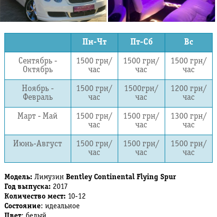
Пн-Чт
Пт-Сб
Вс
Сентябрь -
1500 грн/
1500 грн/
1500 грн/
Октябрь
час
час
час
Ноябрь -
1500 грн/
1500грн/
1200 грн/
Февраль
час
час
час
Март - Май
1500 грн/
1500 грн/
1300 грн/
час
час
час
Июнь-Август
1500 грн/
1500 грн/
1500 грн/
час
час
час
Модель:
Лимузин
Bentley Continental Flying Spur
Год выпуска:
2017
Количество мест:
10-12
Состояние
: идеальное
Цвет
: белый