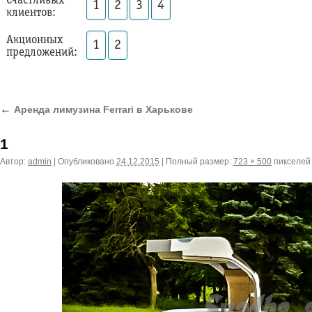
Счастливых
1
2
3
4
клиентов:
Акционных
1
2
предложений:
←
Аренда лимузина Ferrari в Харькове
1
Автор:
admin
|
Опубликовано
24.12.2015
|
Полный размер:
723 × 500
пикселей