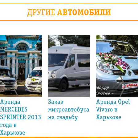
ДРУГИЕ
АВТОМОБИЛИ
Аренда
Заказ
Аренда Opel
MERCEDES
микроавтобуса
Vivaro в
SPRINTER 2013
на свадьбу
Харькове
года в
Харькове