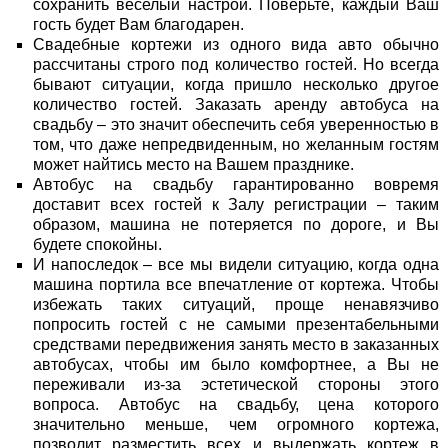
сохранить веселый настрой. Поверьте, каждый Ваш
гость будет Вам благодарен.
Свадебные кортежи из одного вида авто обычно
рассчитаны строго под количество гостей. Но всегда
бывают ситуации, когда пришло несколько другое
количество гостей.
Заказать
аренду автобуса на
свадьбу
– это значит обеспечить себя уверенностью в
том, что даже непредвиденным, но желанным гостям
может найтись место на Вашем празднике.
Автобус на свадьбу
гарантированно вовремя
доставит всех гостей к Залу регистрации – таким
образом, машина не потеряется по дороге, и Вы
будете спокойны.
И напоследок – все мы видели ситуацию, когда одна
машина портила все впечатление от кортежа. Чтобы
избежать таких ситуаций, проще ненавязчиво
попросить гостей с не самыми презентабельными
средствами передвижения занять место в заказанных
автобусах, чтобы им было комфортнее, а Вы не
переживали из-за эстетической стороны этого
вопроса.
Автобус на свадьбу, цена
которого
значительно меньше, чем огромного кортежа,
позволит разместить всех и выдержать кортеж в