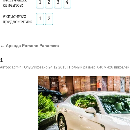
Счастливых
1
2
3
4
клиентов:
Акционных
1
2
предложений:
←
Аренда Porsche Panamera
1
Автор:
admin
|
Опубликовано
24.12.2015
|
Полный размер:
640 × 426
пикселей