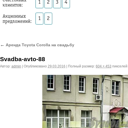
Счастливых
1
2
3
4
клиентов:
Акционных
1
2
предложений:
←
Аренда Toyota Corolla на свадьбу
Svadba-avto-88
Автор:
admin
|
Опубликовано
29.03.2016
|
Полный размер:
604 × 453
пикселей