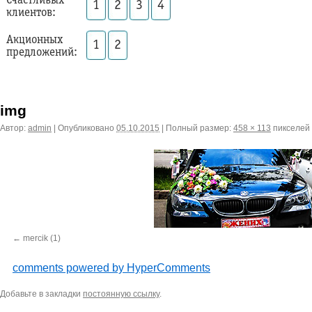
Счастливых
1
2
3
4
клиентов:
Акционных
1
2
предложений:
img
Автор:
admin
|
Опубликовано
05.10.2015
|
Полный размер:
458 × 113
пикселей
mercik (1)
comments powered by HyperComments
Добавьте в закладки
постоянную ссылку
.