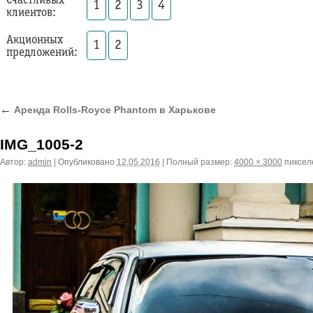
Счастливых
1
2
3
4
клиентов:
Акционных
1
2
предложений:
←
Аренда Rolls-Royce Phantom в Харькове
IMG_1005-2
Автор:
admin
|
Опубликовано
12.05.2016
|
Полный размер:
4000 × 3000
пиксел