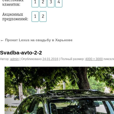
Счастливых
1
2
3
4
клиентов:
Акционных
1
2
предложений:
←
Прокат Lexus на свадьбу в Харькове
Svadba-avto-2-2
Автор:
admin
|
Опубликовано
24.01.2016
|
Полный размер:
4000 × 3000
пиксел