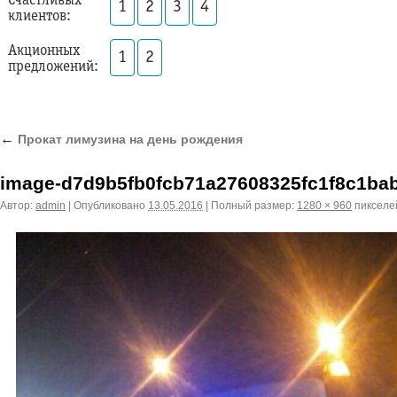
Счастливых
1
2
3
4
клиентов:
Акционных
1
2
предложений:
←
Прокат лимузина на день рождения
image-d7d9b5fb0fcb71a27608325fc1f8c1ba
Автор:
admin
|
Опубликовано
13.05.2016
|
Полный размер:
1280 × 960
пикселе