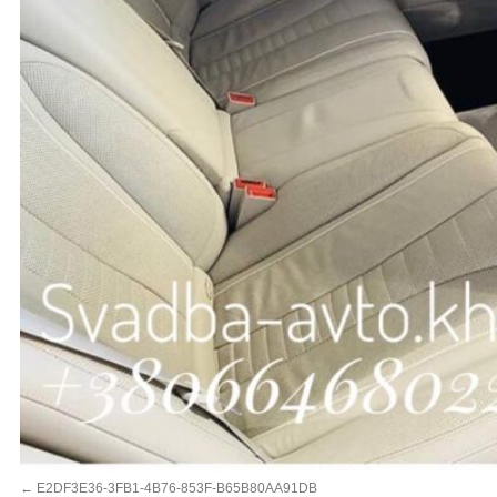
E2DF3E36-3FB1-4B76-853F-B65B80AA91DB