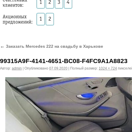
Счастливых
1
2
3
4
клиентов:
Акционных
1
2
предложений:
←
Заказать Mercedes 222 на свадьбу в Харькове
99315A9F-4141-4651-BC08-F4FC9A1A8823
Автор:
admin
|
Опубликовано
07.09.2020
|
Полный размер:
1024 × 724
пикселе