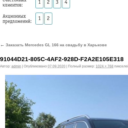
Счастливых
1
2
3
4
клиентов:
Акционных
1
2
предложений:
←
Заказать Mercedes GL 166 на свадьбу в Харькове
91044D21-805C-4AF2-928D-F2A2E105E318
Автор:
admin
|
Опубликовано
07.09.2020
|
Полный размер:
1024 × 768
пикселе