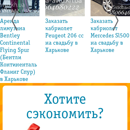
Аренда
Заказать
Заказать
лимузина
кабриолет
кабриолет
Bentley
Peugeot 206 cc
Mercedes Sl500
Continental
на свадьбу в
на свадьбу в
Flying Spur
Харькове
Харькове
(Бентли
Континенталь
Флаинг Спур)
в Харькове
Хотите
сэкономить?