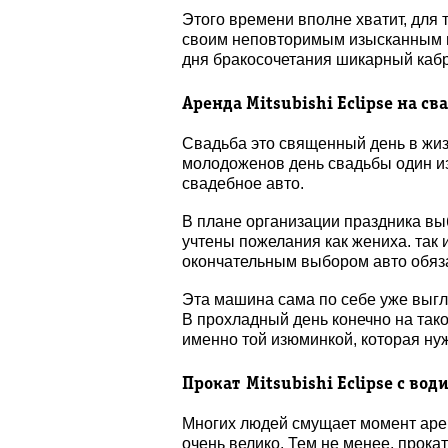
Этого времени вполне хватит, для
своим неповторимым изысканным ви
дня бракосочетания шикарный кабри
Аренда Mitsubishi Eclipse на св
Свадьба это священный день в жиз
молодоженов день свадьбы один из 
свадебное авто.
В плане организации праздника выб
учтены пожелания как жениха. так 
окончательным выбором авто обязат
Эта машина сама по себе уже выгл
В прохладный день конечно на тако
именно той изюминкой, которая ну
Прокат
Mitsubishi Eclipse с вод
Многих людей смущает момент аре
очень велико. Тем не менее, прока