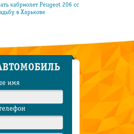
ать кабриолет Peugeot 206 cc
Аренда белого ка
адьбу в Харькове
CHRYSLER на свад
АВТОМОБИЛЬ
ше имя
телефон