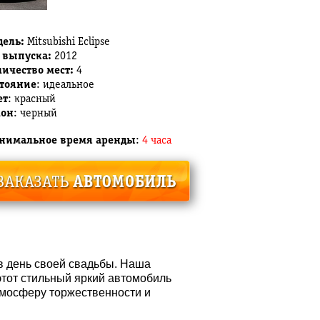
дель:
Mitsubishi Eclipse
 выпуска:
2012
ичество мест:
4
стояние
: идеальное
ет
: красный
лон
: черный
нимальное время аренды
:
4 часа
в день своей свадьбы. Наша
 этот стильный яркий автомобиль
атмосферу торжественности и