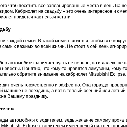
 того чтоб посетить все запланированные места в день Ваш
дом. Кабриолет на свадьбу – это очень интересное и сме
олет придется как нельзя кстати
адьбу
ни каждой семьи. В такой момент хочется, чтобы все вокру
самых важных во всей жизни. Не стоит в сей день игнорир
ор автомобиля занимает пусть не первое, но и далеко не 
и невесты. Понятно, что кому-то нравятся лимузины, кому-т
ельно обратите внимание на кабриолет Mitsubishi Eclipse.
ядит очень торжественно и эффектно. Она гораздо провор
й машине не поездишь, а вот в теплый осенний или летний 
жна Вашему празднику.
ителем
нды автомобиля с водителем, ведь желание самому прокат
т Mitsubishi Eclipse с водителем имеет целый ряд неоспори