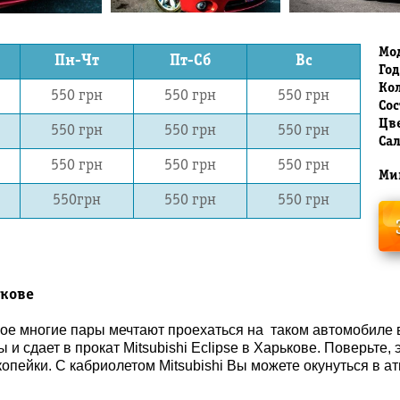
Мо
Пн-Чт
Пт-Сб
Вс
Год
Кол
550 грн
550 грн
550 грн
Со
Цв
550 грн
550 грн
550 грн
Са
550 грн
550 грн
550 грн
Ми
550грн
550 грн
550 грн
ькове
ое многие пары мечтают проехаться на таком автомобиле 
и сдает в прокат Mitsubishi Eclipse в Харькове. Поверьте,
копейки. С кабриолетом Mitsubishi Вы можете окунуться в 