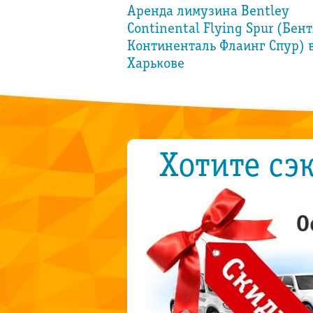
а Bentley
Аренда лимузина Bentley
ng Spur (Бентли
Continental Flying Spur (Бен
аинг Спур) в
Континенталь Флаинг Спур) 
Харькове
Хотите сэ