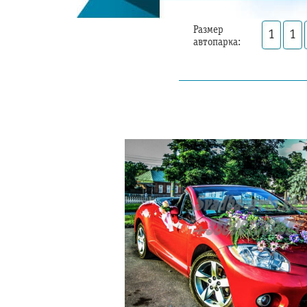
Размер
1
1
автопарка: